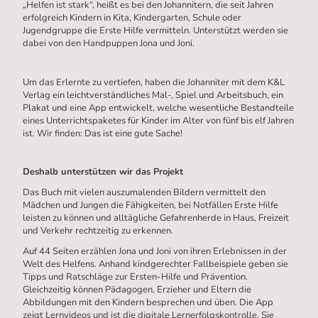
„Helfen ist stark“, heißt es bei den Johannitern, die seit Jahren
erfolgreich Kindern in Kita, Kindergarten, Schule oder
Jugendgruppe die Erste Hilfe vermitteln. Unterstützt werden sie
dabei von den Handpuppen Jona und Joni.
Um das Erlernte zu vertiefen, haben die Johanniter mit dem K&L
Verlag ein leichtverständliches Mal-, Spiel und Arbeitsbuch, ein
Plakat und eine App entwickelt, welche wesentliche Bestandteile
eines Unterrichtspaketes für Kinder im Alter von fünf bis elf Jahren
ist. Wir finden: Das ist eine gute Sache!
Deshalb unterstützen wir das Projekt
Das Buch mit vielen auszumalenden Bildern vermittelt den
Mädchen und Jungen die Fähigkeiten, bei Notfällen Erste Hilfe
leisten zu können und alltägliche Gefahrenherde in Haus, Freizeit
und Verkehr rechtzeitig zu erkennen.
Auf 44 Seiten erzählen Jona und Joni von ihren Erlebnissen in der
Welt des Helfens. Anhand kindgerechter Fallbeispiele geben sie
Tipps und Ratschläge zur Ersten-Hilfe und Prävention.
Gleichzeitig können Pädagogen, Erzieher und Eltern die
Abbildungen mit den Kindern besprechen und üben. Die App
zeigt Lernvideos und ist die digitale Lernerfolgskontrolle. Sie